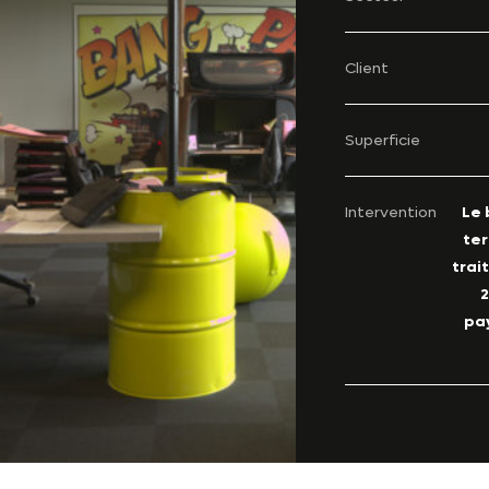
Client
Superficie
Intervention
Le 
ter
trai
2
pa