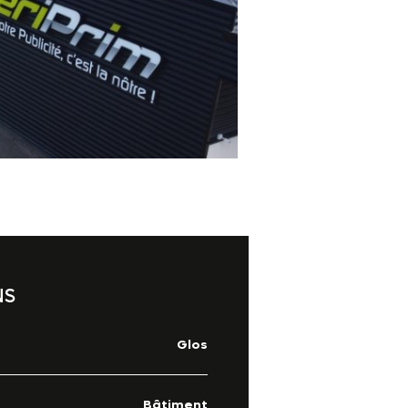
NS
Glos
Bâtiment