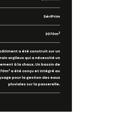
SériPrim
2
2070m
bâtiment a été construit sur un
rain argileux qui a nécessité un
tement à la chaux. Un bassin de
70m² a été conçu et intégré au
ysage pour la gestion des eaux
pluviales sur la passerelle.