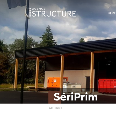
PART
SériPrim
BÂTIMENT