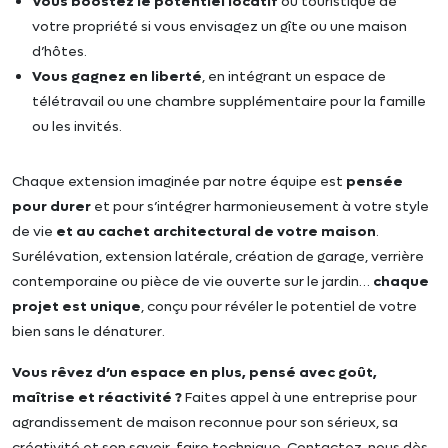
Vous boostez le potentiel locatif
ou touristique de
votre propriété si vous envisagez un gîte ou une maison
d’hôtes.
Vous gagnez en liberté
, en intégrant un espace de
télétravail ou une chambre supplémentaire pour la famille
ou les invités.
Chaque extension imaginée par notre équipe est
pensée
pour durer
et pour s’intégrer harmonieusement à votre style
de vie
et au cachet architectural de votre maison
.
Surélévation, extension latérale, création de garage, verrière
contemporaine ou pièce de vie ouverte sur le jardin…
chaque
projet est unique
, conçu pour révéler le potentiel de votre
bien sans le dénaturer.
Vous rêvez d’un espace en plus, pensé avec goût,
maîtrise et réactivité ?
Faites appel à une entreprise pour
agrandissement de maison reconnue pour son sérieux, sa
créativité et son savoir-faire technique. Contactez-nous dès