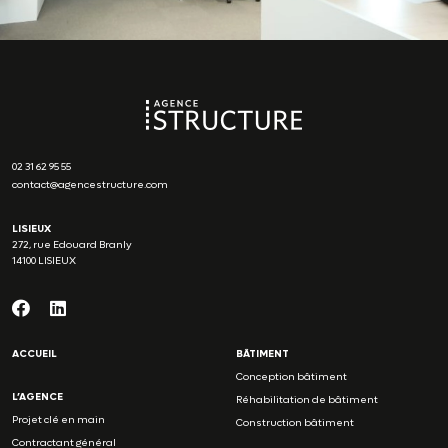
02 31 62 95 55
contact@agencestructure.com
LISIEUX
272, rue Edouard Branly
14100 LISIEUX
ACCUEIL
BÂTIMENT
Conception bâtiment
L’AGENCE
Réhabilitation de bâtiment
Projet clé en main
Construction bâtiment
Contractant général