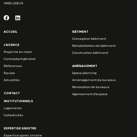
14100 LISIEUX
ACCUEIL
BÂTIMENT
Conception bâtiment
L’AGENCE
Réhabilitation de bâtiment
Projet clé en main
Construction bâtiment
Contractant général
Références
AMÉNAGEMENT
Equipe
Space planning
Actualités
Aménagement de bureaux
Rénovation de bureaux
CONTACT
Agencement d’espace
INSTITUTIONNELS
Logements
Collectivités
EXPERTISE SINISTRE
Expertise après sinistre