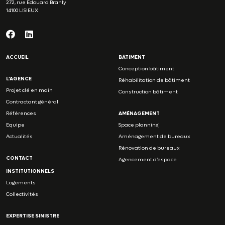
272, rue Edouard Branly
14100 LISIEUX
ACCUEIL
BÂTIMENT
Conception bâtiment
L’AGENCE
Réhabilitation de bâtiment
Projet clé en main
Construction bâtiment
Contractant général
Références
AMÉNAGEMENT
Equipe
Space planning
Actualités
Aménagement de bureaux
Rénovation de bureaux
CONTACT
Agencement d’espace
INSTITUTIONNELS
Logements
Collectivités
EXPERTISE SINISTRE