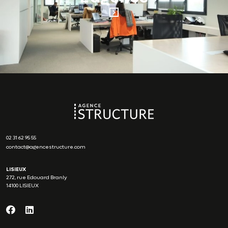
02 31 62 95 55
contact@agencestructure.com
LISIEUX
272, rue Edouard Branly
14100 LISIEUX